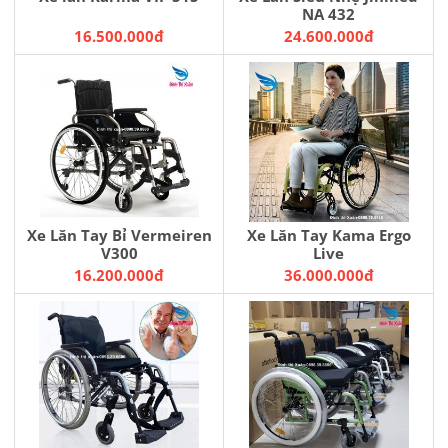
NA 432
16.500.000đ
24.600.000đ
Xe Lăn Tay Bỉ Vermeiren
Xe Lăn Tay Kama Ergo
V300
Live
16.200.000đ
36.000.000đ