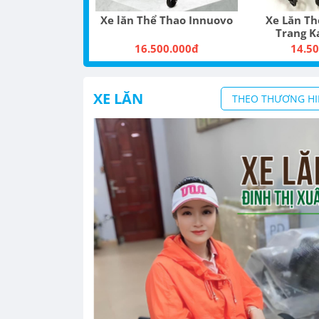
Xe lăn Thể Thao Innuovo
Xe Lăn Thể Thao Thời
Trang Kangjainjie
16.500.000đ
14.500.000đ
XE LĂN
THEO THƯƠNG HI