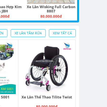
Xe Lăn Wisking Full Carbon
Xe Lăn Đứng Wisking 8810
8807
80.000.000đ
68.000.000đ
ỆN
XE LĂN TẮM RỬA
XEM TẤT CẢ
 5001
Xe Lăn Thể Thao Tilite Twist
đ
80.000.000đ