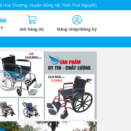
 Xã Hoá Thượng, Huyện Đồng Hỷ, Tỉnh Thái Nguyên
666
/7
Giỏ hàng (0)
Đăng nhập/Đăng ký