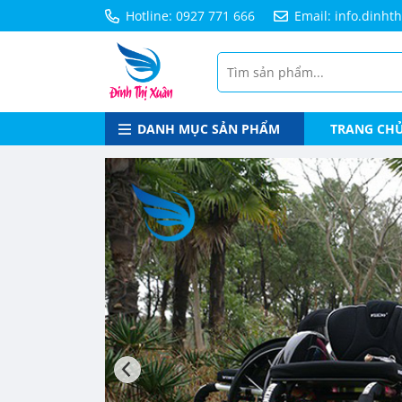
Hotline: 0927 771 666
Email: info.dinh
DANH MỤC SẢN PHẨM
TRANG CH