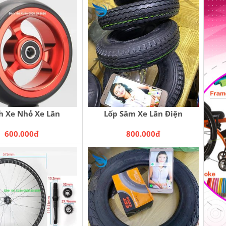
h Xe Nhỏ Xe Lăn
Lốp Săm Xe Lăn Điện
600.000đ
800.000đ