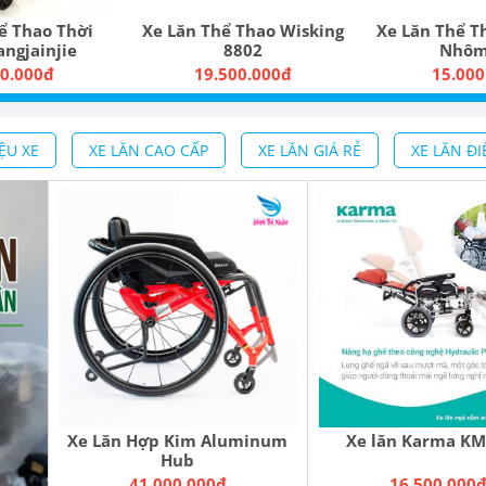
Xe Lăn Thể Thao Wisking
Xe Lăn Thể Thao Hợp Kim
8802
Nhôm JBH
19.500.000đ
15.000.000đ
ỆU XE
XE LĂN CAO CẤP
XE LĂN GIÁ RẺ
XE LĂN ĐI
Xe Lăn Hợp Kim Aluminum
Xe lăn Karma KM
Hub
41.000.000đ
16.500.000