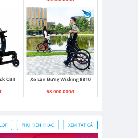
ck CBII
Xe Lăn Đứng Wisking 8810
đ
68.000.000đ
LỐP
PHỤ KIỆN KHÁC
XEM TẤT CẢ