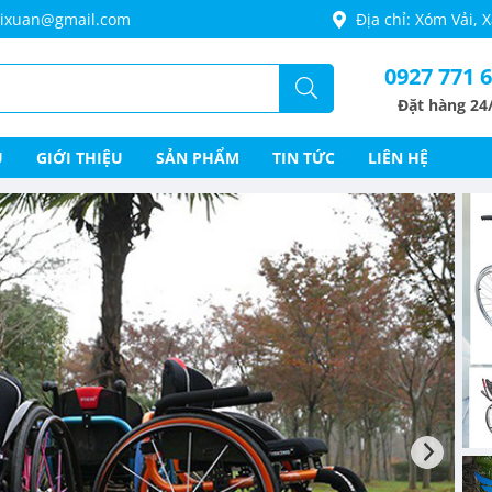
thixuan@gmail.com
Địa chỉ: Xóm Vải,
0927 771 
Đặt hàng 24
Ủ
GIỚI THIỆU
SẢN PHẨM
TIN TỨC
LIÊN HỆ