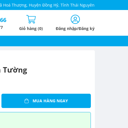
 Xã Hoá Thượng, Huyện Đồng Hỷ, Tỉnh Thái Nguyên
666
/7
Giỏ hàng (0)
Đăng nhập/Đăng ký
n Tường
MUA HÀNG NGAY