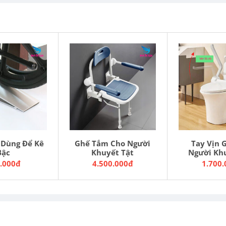
 Dùng Để Kê
Ghế Tắm Cho Người
Tay Vịn 
Bậc
Khuyết Tật
Người Kh
.000đ
4.500.000đ
1.700