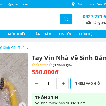
thixuan@gmail.com
Địa chỉ: Xóm Vải,
0927 771 
Đặt hàng 24
Ủ
GIỚI THIỆU
SẢN PHẨM
TIN TỨC
LIÊN HỆ
Vệ Sinh Gắn Tường
Tay Vịn Nhà Vệ Sinh Gắ
(0 đánh giá)
550.000₫
Tay
THÊM VÀO GIỎ
Vịn
Nhà
Vệ
THÔNG TIN
Sinh
Với kích thước nhỏ từ 30-100cm
Gắn