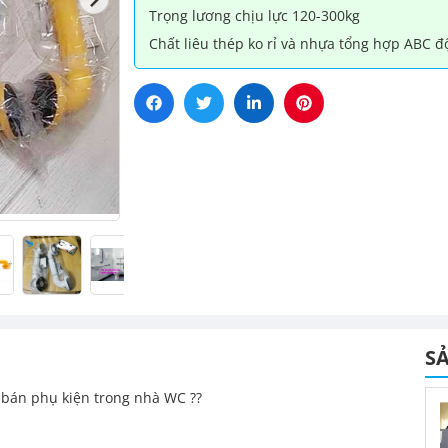
Trọng lương chịu lực 120-300kg
Tường
số
Chất liêu thép ko rỉ và nhựa tổng hợp ABC đ
lượng
S
g bán phụ kiện trong nhà WC ??