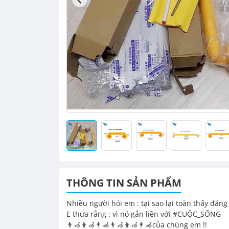
THÔNG TIN SẢN PHẨM
Nhiều người hỏi em : tại sao lại toàn thấy đăn
E thưa rằng : vì nó gắn liền với #CUỘC_SỐNG
👨‍🦽👨‍🦽👨‍🦽👨‍🦽👨‍🦽👨‍🦽của chúng em !!