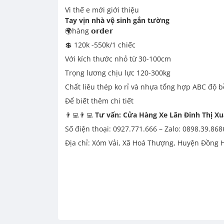
Vì thế e mới giới thiệu
Tay vịn nhà vệ sinh gắn tường
🌍hàng 𝗼𝗿𝗱𝗲𝗿
💲 120k -550k/1 chiếc
Với kích thước nhỏ từ 30-100cm
Trọng lương chịu lực 120-300kg
Chất liêu thép ko rỉ và nhựa tổng hợp ABC độ b
Để biết thêm chi tiết
👨‍💻👨‍💻
Tư vấn: Cửa Hàng Xe Lăn Đinh Thị X
Số điện thoại: 0927.771.666 – Zalo: 0898.39.868
Địa chỉ: Xóm Vải, Xã Hoá Thượng, Huyện Đồng 