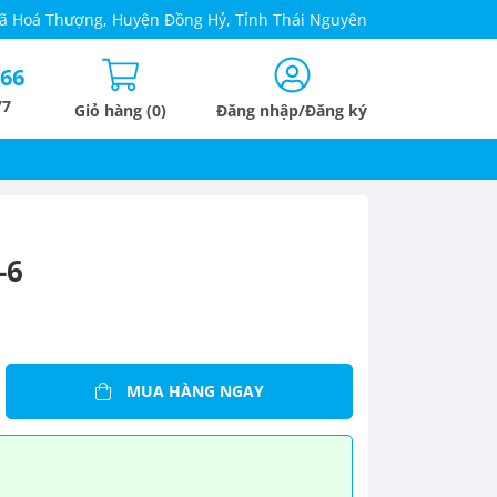
 Xã Hoá Thượng, Huyện Đồng Hỷ, Tỉnh Thái Nguyên
666
/7
Giỏ hàng (0)
Đăng nhập/Đăng ký
-6
MUA HÀNG NGAY