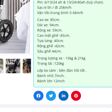
Pin: 6/13/24 ah & 13/24/40ah (tuỳ chọn)
6
Sạc:4-5h / đi 25km/h
số
Vận tốc:trung bình 5-6km/h
lượng
Cao xe: 85cm.
Dài xe: 94cm.
Rộng xe: 59cm.
Cao mặt ghế :45cm.
Tựa lưng: 40cm.
Rộng ghế :42cm.
Sâu ghế 44cm.
Trọng lượng xe : 15kg & 21kg
Trọng tải :120kg
Lốp ko săm : bền đàn hồi tốt .
Bánh nhỏ 7inch.
Bánh lớn 12inch