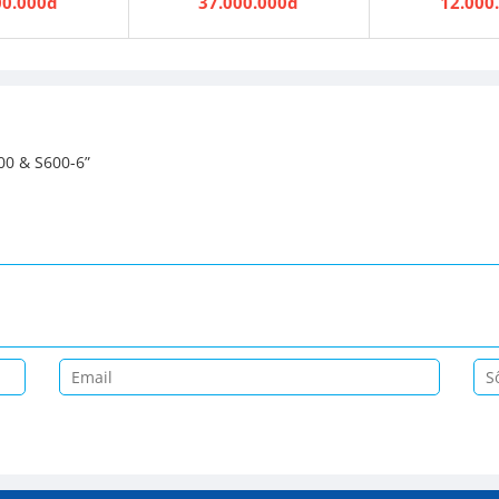
00.000đ
37.000.000đ
12.000
00 & S600-6”