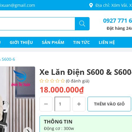
thixuan@gmail.com
Địa chỉ: Xóm Vải,
0927 771 
Đặt hàng 24
Ủ
GIỚI THIỆU
SẢN PHẨM
TIN TỨC
LIÊN HỆ
& S600-6
Xe Lăn Điện S600 & S600
(0 đánh giá)
18.000.000₫
Xe
THÊM VÀO GIỎ
Lăn
Điện
S600
THÔNG TIN
&
Động cơ : 300w
S600-