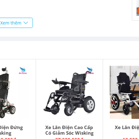
Xem thêm
uân
6
Hỷ, Tỉnh Thái Nguyên
Điện Đứng
Xe Lăn Điện Cao Cấp
Xe Lăn Đi
sking
Có Giảm Sóc Wisking