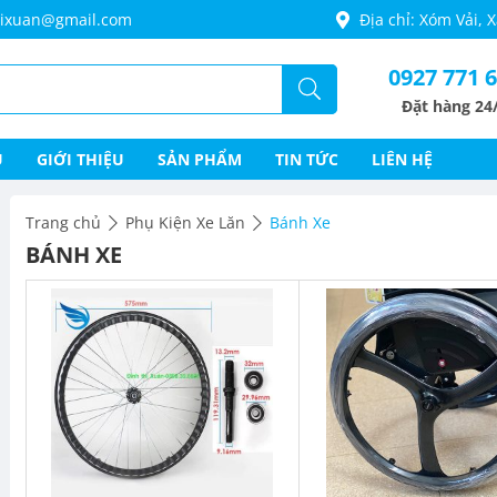
thixuan@gmail.com
Địa chỉ: Xóm Vải,
0927 771 
Đặt hàng 24
Ủ
GIỚI THIỆU
SẢN PHẨM
TIN TỨC
LIÊN HỆ
Trang chủ
Phụ Kiện Xe Lăn
Bánh Xe
BÁNH XE