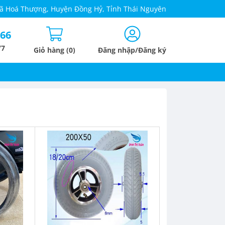
 Xã Hoá Thượng, Huyện Đồng Hỷ, Tỉnh Thái Nguyên
666
/7
Giỏ hàng (0)
Đăng nhập/Đăng ký