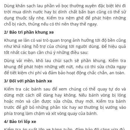
Dùng khăn sạch lau phần vỏ bọc thường xuyên đặc biệt khi đi
trời mua dính nước hay bị dính chất bẩn bạn cũng có thể sử
dụng thuốc tẩy nhẹ. Kiểm tra nệm ghế để phát hiện những
chỗ bị rách, thủng nếu có thì nên thay thế ngay.
2/ Bảo trì phần khung xe
Khung xe lăn có vai trò quan trọng ảnh hưởng tới độ bền cũng
như khả năng hỗ trợ của chúng tới người dùng. Để hiệu quả
tốt nhất các bạn cần chú ý những điều sau:
Dùng vải mền, khô lau chùi sạch sẽ phần khung. Kiểm tra
khung để phát hiện những vết nứt, nếu có thì sửa chữa ngay
để tiết kiệm chi phí và đảm bảo hoạt động chắc chắn, an toàn.
3/ Đối với phần bánh xe
Kiểm tra các bánh sau để xem chúng có thể quay tự do và
dừng một cách dễ dàng hay không. Nếu bánh vòng bị lỏng
hoặc mòn và cần được sửa chữa, thay mới. Kiểm tra bánh
trước để gỡ bỏ những phần tóc hay xơ thường bị vướng vào
phía trong làm chậm và xít vòng quay của bánh.
4/ Bảo trì lốp xe
Kiểm tra áp suất lốp xe hàng tuần, đảm bảo độ căng vừa đủ,