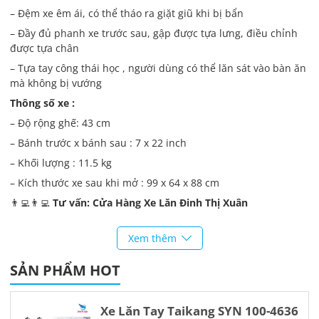
– Đệm xe êm ái, có thể tháo ra giặt giũ khi bị bẩn
– Đầy đủ phanh xe trước sau, gập được tựa lưng, điều chỉnh
được tựa chân
– Tựa tay công thái học , người dùng có thể lăn sát vào bàn ăn
mà không bị vướng
Thông số xe :
– Độ rộng ghế: 43 cm
– Bánh trước x bánh sau : 7 x 22 inch
– Khối lượng : 11.5 kg
– Kích thước xe sau khi mở : 99 x 64 x 88 cm
👨‍💻👨‍💻
Tư vấn: Cửa Hàng Xe Lăn Đinh Thị Xuân
Số điện thoại: 0927.771.666 – Zalo: 0898.39.8686
Xem thêm
Địa chỉ: Xóm Vải, Xã Hoá Thượng, Huyện Đồng Hỷ, Tỉnh Thái
Nguyên
SẢN PHẨM HOT
Xe Lăn Tay Taikang SYN 100-4636