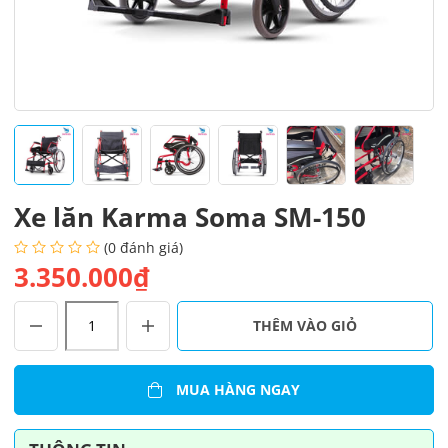
Xe lăn Karma Soma SM-150
(0 đánh giá)
3.350.000₫
Xe
THÊM VÀO GIỎ
lăn
Karma
Soma
MUA HÀNG NGAY
SM-
150
số