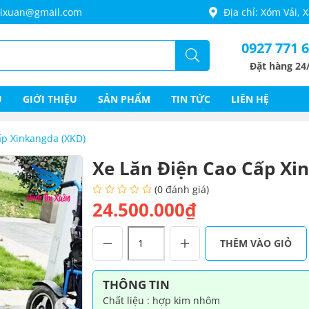
thixuan@gmail.com
Địa chỉ: Xóm Vải,
0927 771 
Đặt hàng 24
Ủ
GIỚI THIỆU
SẢN PHẨM
TIN TỨC
LIÊN HỆ
ấp Xinkangda (XKD)
Xe Lăn Điện Cao Cấp Xi
(0 đánh giá)
24.500.000₫
Xe
THÊM VÀO GIỎ
Lăn
Điện
Cao
THÔNG TIN
Cấp
Chất liệu : hợp kim nhôm
Xinkangda