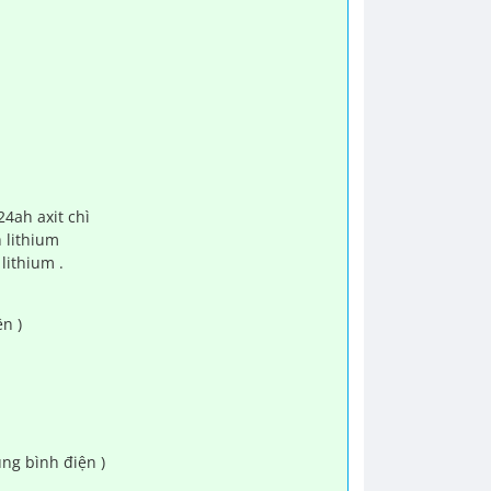
4ah axit chì
 lithium
lithium .
n )
ùng bình điện )