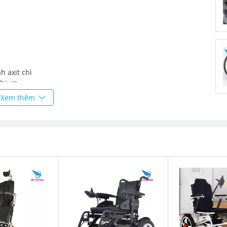
h axit chì
thium
hium .
Xem thêm
)
 bình điện )
uân