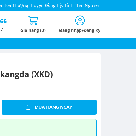
 Xã Hoá Thượng, Huyện Đồng Hỷ, Tỉnh Thái Nguyên
666
/7
Giỏ hàng (0)
Đăng nhập/Đăng ký
nkangda (XKD)
MUA HÀNG NGAY