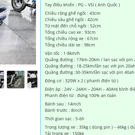
Tay điều khiển : PG – VSI ( Anh Quốc )
(XKD)
số
Chiều rộng ghế ngồi : 43cm
lượng
Chiều sâu ghế ngồi : 42cm
Từ mặt đến chỗ ngồi : 52cm
Tổng chiều cao xe : 93cm
Tổng chiều rộng xe : 67cm
Tổng chiều dài xe : 98cm
Vận tốc : 1-8km/h
Quãng đường : 17km-20km / lan sac với pin 2
Quãng đường : 18-25km/lần sạc với pin 20ah
Quãng đường :30-35km/lần sạc với pin 40ah 
Động cơ : 320W x 2 ( phanh điện từ )
Điện áp : 24V – 24AH – 20AH – 40AH( bình điệ
Phanh điện từ : đứng 100% an toàn
Bánh sau : 14inch
Bánh trước : 8inch
Thời gian sạc : 5-6h
Trọng lượng xe : 35kg ( dùng pin ) – 46kg ( d
Tải trọng xe : 150kg