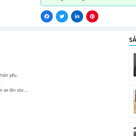
S
chân yếu .
 .
n xe lên oto …