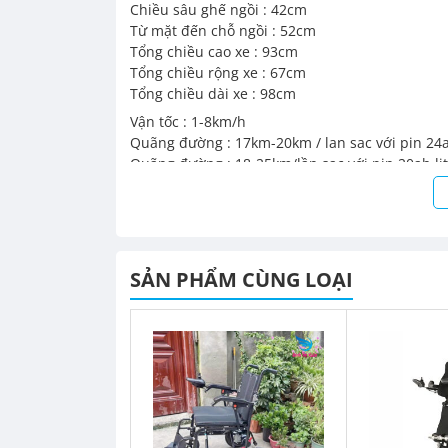
Chiều sâu ghế ngồi : 42cm
Từ mặt đến chỗ ngồi : 52cm
Tổng chiều cao xe : 93cm
Tổng chiều rộng xe : 67cm
Tổng chiều dài xe : 98cm
Vận tốc : 1-8km/h
Quãng đường : 17km-20km / lan sac với pin 24a
Quãng đường : 18-25km/lần sạc với pin 20ah li
Quãng đường :30-35km/lần sạc với pin 40ah lit
Động cơ : 320W x 2 ( phanh điện từ )
Điện áp : 24V – 24AH – 20AH – 40AH( bình điện 
Phanh điện từ : đứng 100% an toàn
SẢN PHẨM CÙNG LOẠI
Bánh sau : 14inch
Bánh trước : 8inch
Thời gian sạc : 5-6h
Trọng lượng xe : 35kg ( dùng pin ) – 46kg ( dùng
Tải trọng xe : 150kg
💲 24.500.000 – 26.500.000 – 30.000.000
👨‍💻👨‍💻
Tư vấn: Cửa Hàng Xe Lăn Đinh Thị X