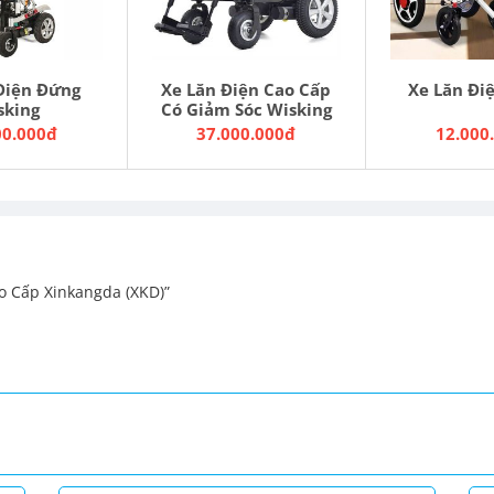
6
Hỷ, Tỉnh Thái Nguyên
Điện Đứng
Xe Lăn Điện Cao Cấp
Xe Lăn Đi
sking
Có Giảm Sóc Wisking
00.000đ
37.000.000đ
12.000
ao Cấp Xinkangda (XKD)”