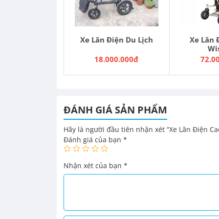
Số điện thoại: 0927.771.666 – Zalo: 0898.39.868
Địa chỉ: Xóm Vải, Xã Hoá Thượng, Huyện Đồng 
Xe Lăn Điện Du Lịch
Xe Lăn 
Wi
18.000.000đ
72.0
ĐÁNH GIÁ SẢN PHẨM
Hãy là người đầu tiên nhận xét “Xe Lăn Điện C
Đánh giá của bạn
*
Nhận xét của bạn
*