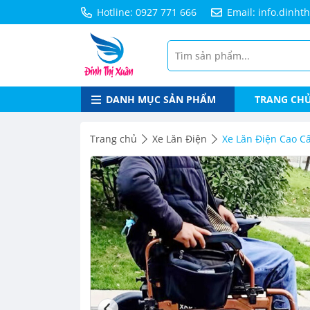
Hotline: 0927 771 666
Email: info.dinh
DANH MỤC SẢN PHẨM
TRANG CH
Trang chủ
Xe Lăn Điện
Xe Lăn Điện Cao C