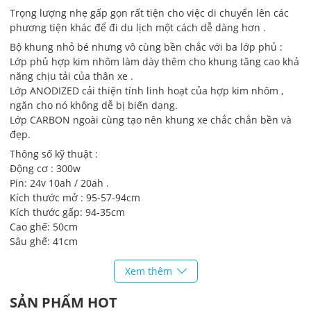
Trọng lượng nhẹ gấp gọn rất tiện cho việc di chuyển lên các
phương tiện khác để đi du lịch một cách dễ dàng hơn .
Bộ khung nhỏ bé nhưng vô cùng bền chắc với ba lớp phủ :
Lớp phủ hợp kim nhôm làm dày thêm cho khung tăng cao khả
năng chịu tải của thân xe .
Lớp ANODIZED cải thiện tính linh hoạt của hợp kim nhôm ,
ngăn cho nó không dễ bị biến dạng.
Lớp CARBON ngoài cùng tạo nên khung xe chắc chắn bền và
đẹp.
Thông số kỹ thuật :
Động cơ : 300w
Pin: 24v 10ah / 20ah .
Kích thước mở : 95-57-94cm
Kích thước gấp: 94-35cm
Cao ghế: 50cm
Sâu ghế: 41cm
Rộng ghế:41cm
Tựa lưng : 50cm
Xem thêm
Bánh nhỏ :8inch
SẢN PHẨM HOT
Bánh lớn : 12inch