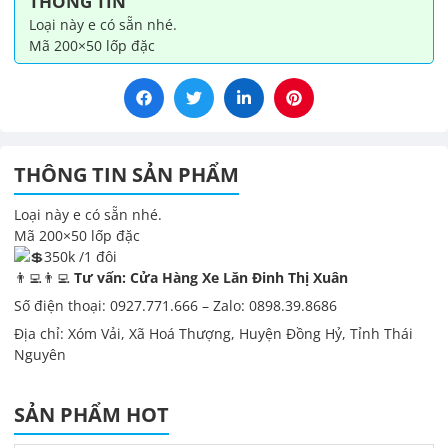
THÔNG TIN
lượng
Loại này e có sẵn nhé.
Mã 200×50 lốp đặc
THÔNG TIN SẢN PHẨM
Loại này e có sẵn nhé.
Mã 200×50 lốp đặc
350k /1 đôi
👨‍💻👨‍💻
Tư vấn: Cửa Hàng Xe Lăn Đinh Thị Xuân
Số điện thoại: 0927.771.666 – Zalo: 0898.39.8686
Địa chỉ: Xóm Vải, Xã Hoá Thượng, Huyện Đồng Hỷ, Tỉnh Thái
Nguyên
SẢN PHẨM HOT