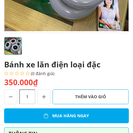
Bánh xe lăn điện loại đặc
(0 đánh giá)
350.000₫
Bánh
THÊM VÀO GIỎ
xe
lăn
điện
MUA HÀNG NGAY
loại
đặc
số