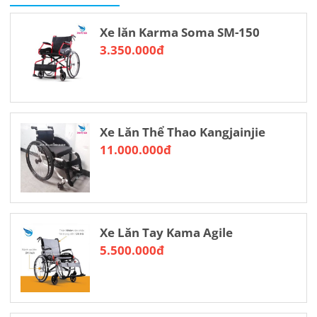
Chất liệu hợp kim nhôm.
Xuất xứ: thượng hải TQ
Xe lăn Karma Soma SM-150
Động cơ:250w
3.350.000đ
Pin: 36v/7,5ah lithium
Tốc độ tối đa:20km/h
Thời gian sạc pin: 6-8h
Tổng trọng lượng :10kg
Bánh xe :8inch lốp hơi
Xe Lăn Thể Thao Kangjainjie
💲19.500.000
11.000.000đ
Tư vấn: Cửa Hàng Xe Lăn Đinh Thị Xuân
Số điện thoại: 0927.771.666 – Zalo: 0898.39.8686
Địa chỉ: Xóm Vải, Xã Hoá Thượng, Huyện Đồng Hỷ, Tỉnh Thái
Nguyên
Xe Lăn Tay Kama Agile
5.500.000đ