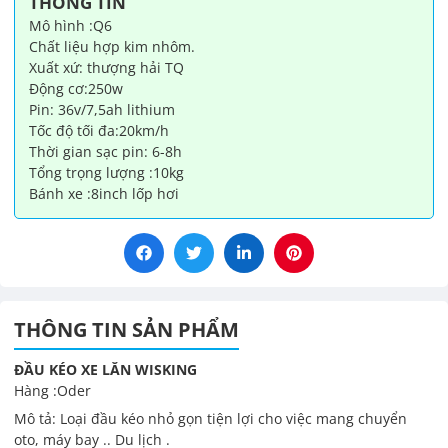
THÔNG TIN
lượng
Mô hình :Q6
Chất liệu hợp kim nhôm.
Xuất xứ: thượng hải TQ
Động cơ:250w
Pin: 36v/7,5ah lithium
Tốc độ tối đa:20km/h
Thời gian sạc pin: 6-8h
Tổng trọng lượng :10kg
Bánh xe :8inch lốp hơi
THÔNG TIN SẢN PHẨM
ĐẦU KÉO XE LĂN WISKING
Hàng :Oder
Mô tả: Loại đầu kéo nhỏ gọn tiện lợi cho việc mang chuyển
oto, máy bay .. Du lịch .