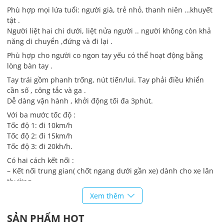
Phù hợp mọi lứa tuổi: người già, trẻ nhỏ, thanh niên …khuyết
tật .
Người liệt hai chi dưới, liệt nửa người .. người không còn khả
năng di chuyển ,đứng và đi lại .
Phù hợp cho người co ngon tay yếu có thể hoạt động bằng
lòng bàn tay .
Tay trái gồm phanh trống, nút tiến/lui. Tay phải điều khiển
cần số , công tắc và ga .
Dễ dàng vận hành , khởi động tối đa 3phút.
Với ba mước tốc độ :
Tốc độ 1: đi 10km/h
Tốc độ 2: đi 15km/h
Tốc độ 3: đi 20kh/h.
Có hai cách kết nối :
– Kết nối trung gian( chốt ngang dưới gần xe) dành cho xe lăn
thường .
– Kết nối hai bên dành cho xe lăn thể thao.
Xem thêm
Thông số kỹ thuật:
SẢN PHẨM HOT
Mô hình :Q6