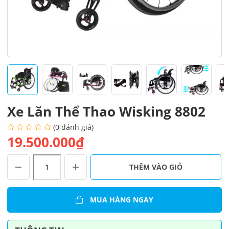
Xe Lăn Thể Thao Wisking 8802
(0 đánh giá)
19.500.000₫
Xe
THÊM VÀO GIỎ
Lăn
Thể
Thao
MUA HÀNG NGAY
Wisking
8802
số