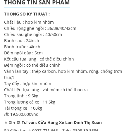
THÔNG TIN SẢN PHẨM
THÔNG SỐ KỸ THUẬT :
Chất liệu : hợp kim nhôm
Chiều rộng ghế ngồi : 36/38/40/42cm
Chiều sâu ghế ngồi : 40/50cm
Bánh sau : 24inch
Bánh trước : 4inch
Đệm ngồi dày : 5cm
Kết cấu tựa lưng : có thể điều chỉnh
Đệm ngồi : có thể điều chỉnh
Vành lăn tay : thép carbon, hợp kim nhôm, rộng, chống trơn
trượt
Tay đẩy : hợp kim nhôm
Chất liệu tựa lưng : vải mềm có thể tháo ra
Trọng tịnh : 9.5kg
Trọng lượng cả xe : 11.5kg
Tải trọng xe : 100kg
💰: 19.500.000vnd
👨‍💻👨‍💻
Tư vấn: Cửa Hàng Xe Lăn Đinh Thị Xuân
Số điện thoại: 0927.771.666 – Zalo: 0898.39.8686