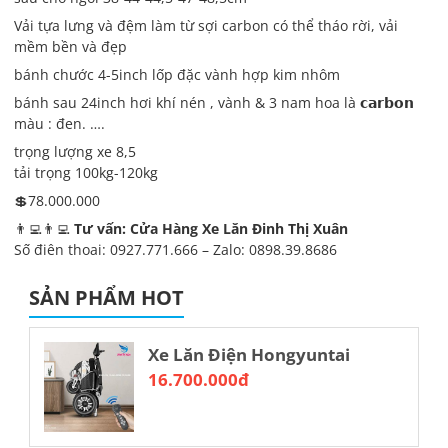
Vải tựa lưng và đệm làm từ sợi carbon có thể tháo rời, vải
mềm bền và đẹp
bánh chước 4-5inch lốp đặc vành hợp kim nhôm
bánh sau 24inch hơi khí nén , vành & 3 nam hoa là 𝗰𝗮𝗿𝗯𝗼𝗻
màu : đen. ….
trọng lượng xe 8,5
tải trọng 100kg-120kg
💲78.000.000
👨‍💻👨‍💻
Tư vấn: Cửa Hàng Xe Lăn Đinh Thị Xuân
Số điện thoại: 0927.771.666 – Zalo: 0898.39.8686
Địa chỉ: Xóm Vải, Xã Hoá Thượng, Huyện Đồng Hỷ, Tỉnh Thái
Nguyên
SẢN PHẨM HOT
Xe Lăn Điện Hongyuntai
16.700.000đ