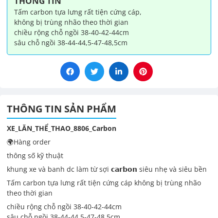
THÔNG TIN
lượng
Tấm carbon tựa lưng rất tiện cứng cáp,
không bị trùng nhão theo thời gian
chiều rộng chỗ ngồi 38-40-42-44cm
sâu chỗ ngồi 38-44-44,5-47-48,5cm
THÔNG TIN SẢN PHẨM
XE_LĂN_THỂ_THAO_8806_Carbon
🌍Hàng order
thông số kỹ thuật
khung xe và banh dc làm từ sợi 𝗰𝗮𝗿𝗯𝗼𝗻 siêu nhẹ và siêu bền
Tấm carbon tựa lưng rất tiện cứng cáp không bị trùng nhão
theo thời gian
chiều rộng chỗ ngồi 38-40-42-44cm
sâu chỗ ngồi 38-44-44,5-47-48,5cm