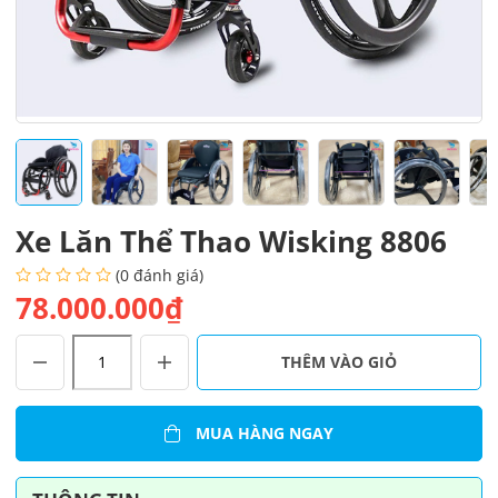
Xe Lăn Thể Thao Wisking 8806
(0 đánh giá)
78.000.000₫
Xe
THÊM VÀO GIỎ
Lăn
Thể
Thao
MUA HÀNG NGAY
Wisking
8806
số