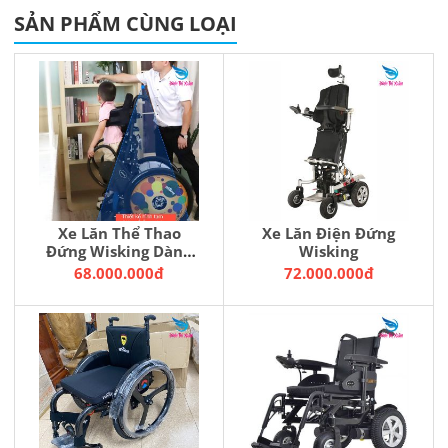
SẢN PHẨM CÙNG LOẠI
Xe Lăn Thể Thao
Xe Lăn Điện Đứng
Đứng Wisking Dành
Wisking
Trẻ Cho Trẻ Em
68.000.000đ
72.000.000đ