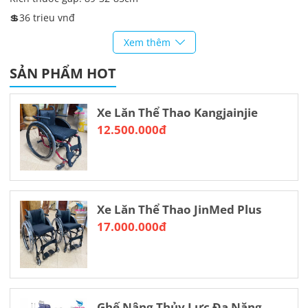
💲36 trieu vnđ
👨‍💻👨‍💻
Tư vấn: Cửa Hàng Xe Lăn Đinh Thị Xuân
Xem thêm
Số điện thoại: 0927.771.666 – Zalo: 0898.39.8686
SẢN PHẨM HOT
Địa chỉ: Xóm Vải, Xã Hoá Thượng, Huyện Đồng Hỷ, Tỉnh Thái
Nguyên
Xe Lăn Thể Thao Kangjainjie
12.500.000đ
Xe Lăn Thể Thao JinMed Plus
17.000.000đ
Ghế Nâng Thủy Lực Đa Năng