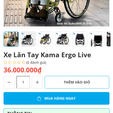
Xe Lăn Tay Kama Ergo Live
(0 đánh giá)
36.000.000₫
Xe
THÊM VÀO GIỎ
Lăn
Tay
Kama
MUA HÀNG NGAY
Ergo
Live
số