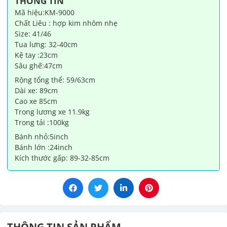
THÔNG TIN
lượng
Mã hiệu:KM-9000
Chất Liêu : hợp kim nhôm nhẹ
Size: 41/46
Tua lưng: 32-40cm
Kệ tay :23cm
Sâu ghế:47cm
Rộng tổng thể: 59/63cm
Dài xe: 89cm
Cao xe 85cm
Trong lương xe 11.9kg
Trong tải :100kg
Bánh nhỏ:5inch
Bánh lớn :24inch
Kích thước gấp: 89-32-85cm
THÔNG TIN SẢN PHẨM