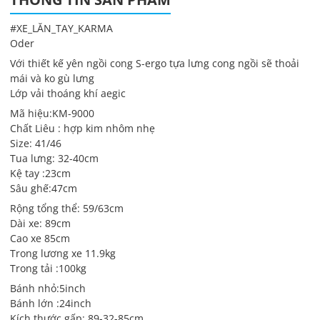
#XE_LĂN_TAY_KARMA
Oder
Với thiết kế yên ngồi cong S-ergo tựa lưng cong ngồi sẽ thoải
mái và ko gù lưng
Lớp vải thoáng khí aegic
Mã hiệu:KM-9000
Chất Liêu : hợp kim nhôm nhẹ
Size: 41/46
Tua lưng: 32-40cm
Kệ tay :23cm
Sâu ghế:47cm
Rộng tổng thể: 59/63cm
Dài xe: 89cm
Cao xe 85cm
Trong lương xe 11.9kg
Trong tải :100kg
Bánh nhỏ:5inch
Bánh lớn :24inch
Kích thước gấp: 89-32-85cm