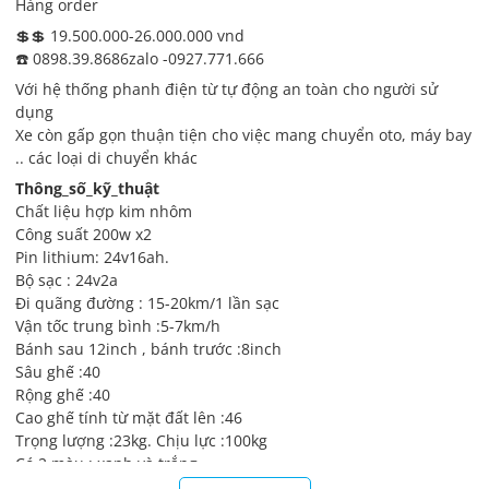
Hàng order
💲💲 19.500.000-26.000.000 vnd
☎️ 0898.39.8686zalo -0927.771.666
Với hệ thống phanh điện từ tự động an toàn cho người sử
dụng
Xe còn gấp gọn thuận tiện cho việc mang chuyển oto, máy bay
.. các loại di chuyển khác
Thông_số_kỹ_thuật
Chất liệu hợp kim nhôm
Công suất 200w x2
Pin lithium: 24v16ah.
Bộ sạc : 24v2a
Đi quãng đường : 15-20km/1 lần sạc
Vận tốc trung bình :5-7km/h
Bánh sau 12inch , bánh trước :8inch
Sâu ghế :40
Rộng ghế :40
Cao ghế tính từ mặt đất lên :46
Trọng lượng :23kg. Chịu lực :100kg
Có 2 màu : xanh và trắng