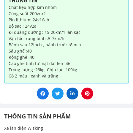
THÔNG TIN
lượng
Chất liệu hợp kim nhôm
Công suất 200w x2
Pin lithium: 24v16ah.
Bộ sạc : 24v2a
Đi quãng đường : 15-20km/1 lần sạc
Vận tốc trung bình :5-7km/h
Bánh sau 12inch , bánh trước :8inch
Sâu ghế :40
Rộng ghế :40
Cao ghế tính từ mặt đất lên :46
Trọng lượng :23kg. Chịu lực :100kg
Có 2 màu : xanh và trắng
THÔNG TIN SẢN PHẨM
Xe lăn điện Wisking