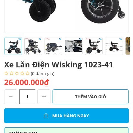
Xe Lăn Điện Wisking 1023-41
(0 đánh giá)
26.000.000₫
Xe
THÊM VÀO GIỎ
Lăn
Điện
Wisking
MUA HÀNG NGAY
1023-
41
số