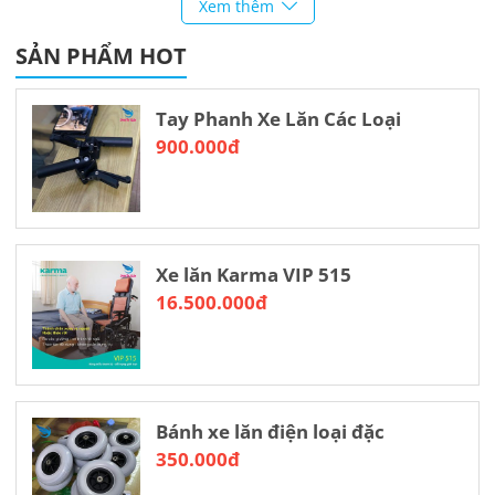
👨‍💻👨‍💻
Tư vấn: Cửa Hàng Xe Lăn Đinh Thị Xuân
Xem thêm
Số điện thoại: 0927.771.666 – Zalo: 0898.39.8686
SẢN PHẨM HOT
Địa chỉ: Xóm Vải, Xã Hoá Thượng, Huyện Đồng Hỷ, Tỉnh Thái
Nguyên
Tay Phanh Xe Lăn Các Loại
900.000đ
Xe lăn Karma VIP 515
16.500.000đ
Bánh xe lăn điện loại đặc
350.000đ