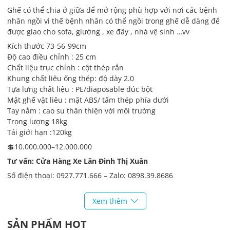
Ghế có thể chia ở giữa để mở rộng phù hợp với nơi các bệnh
nhân ngồi vì thế bệnh nhân có thể ngồi trong ghế dễ dàng để
được giao cho sofa, giường , xe đẩy , nhà vệ sinh …vv
Kích thước 73-56-99cm
Độ cao điều chỉnh : 25 cm
Chất liệu trục chính : cột thép rắn
Khung chất liêu ống thép: độ dày 2.0
Tựa lưng chất liệu : PE/diaposable đúc bột
Mặt ghế vật liêu : mặt ABS/ tấm thép phía dưới
Tay nắm : cao su thân thiện với môi trường
Trọng lượng 18kg
Tải giới hạn :120kg
💲10.000.000–12.000.000
Tư vấn: Cửa Hàng Xe Lăn Đinh Thị Xuân
Số điện thoại: 0927.771.666 – Zalo: 0898.39.8686
Địa chỉ: Xóm Vải, Xã Hoá Thượng, Huyện Đồng Hỷ, Tỉnh Thái
Nguyên
Xem thêm
SẢN PHẨM HOT