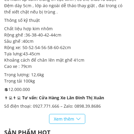
Đệm dày 5cm , lớp áo ngoài dễ tháo thay giặt , đai trong có
thể xiết chặt nếu bị trùng .
Thông số kỹ thuật
Chất liệu hợp kim nhôm
Rộng ghế :36-38-40-42-44cm
Sâu ghế :40cm
Rộng xe: 50-52-54-56-58-60-62cm
Tựa lưng:43-45cm
Khoảng cách để chân lên mặt ghế 41cm
Cao xe : 79cm
Trọng lượng: 12,6kg
Trọng tải 100kg
💲12.000.000
👨‍💻👨‍💻
Tư vấn: Cửa Hàng Xe Lăn Đinh Thị Xuân
Số điện thoại: 0927.771.666 – Zalo: 0898.39.8686
Địa chỉ: Xóm Vải, Xã Hoá Thượng, Huyện Đồng Hỷ, Tỉnh Thái
Xem thêm
Nguyên
SẢN PHẨM HOT