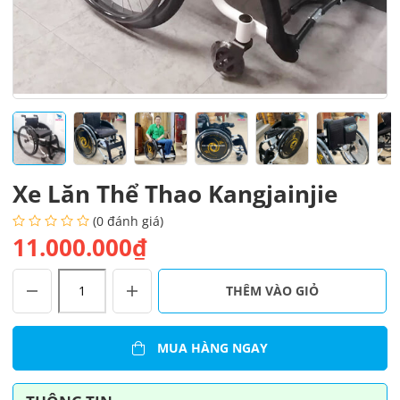
Xe Lăn Thể Thao Kangjainjie
(0 đánh giá)
11.000.000₫
Xe
THÊM VÀO GIỎ
Lăn
Thể
Thao
MUA HÀNG NGAY
Kangjainjie
số
lượng