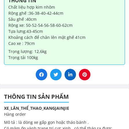
THÔNG TIN
Chất liệu hợp kim nhôm
Rộng ghế :36-38-40-42-44cm
Sâu ghế :40cm
Rộng xe: 50-52-54-56-58-60-62cm
Tựa lưng:43-45cm
Khoảng cách để chân lên mặt ghế 41cm
Cao xe : 79cm
Trọng lượng: 12,6kg
Trọng tải 100kg
THÔNG TIN SẢN PHẨM
XE_LĂN_THỂ_THAO_KANGJAINJIE
Hàng order
Mô tả : là dòng xe gấp gọn hoặc tháo bánh .
Có mâm ốp vành trang trí cực xinh , có thể tháo ra được