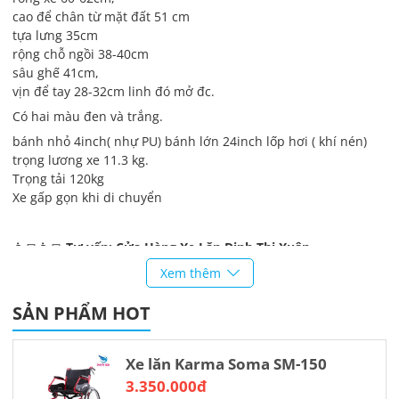
cao để chân từ mặt đất 51 cm
tựa lưng 35cm
rộng chỗ ngồi 38-40cm
sâu ghế 41cm,
vịn để tay 28-32cm linh đó mở đc.
Có hai màu đen và trắng.
bánh nhỏ 4inch( nhự PU) bánh lớn 24inch lốp hơi ( khí nén)
trọng lương xe 11.3 kg.
Trọng tải 120kg
Xe gấp gọn khi di chuyển
👨‍💻👨‍💻
Tư vấn: Cửa Hàng Xe Lăn Đinh Thị Xuân
Số điện thoại: 0927.771.666 – Zalo: 0898.39.8686
Xem thêm
Địa chỉ: Xóm Vải, Xã Hoá Thượng, Huyện Đồng Hỷ, Tỉnh Thái
SẢN PHẨM HOT
Nguyên
Xe lăn Karma Soma SM-150
3.350.000đ