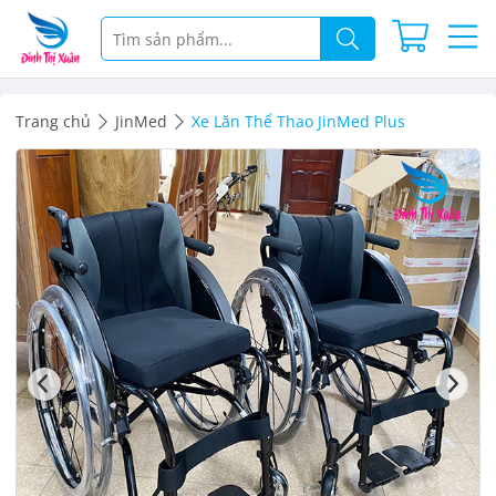
Trang chủ
JinMed
Xe Lăn Thể Thao JinMed Plus