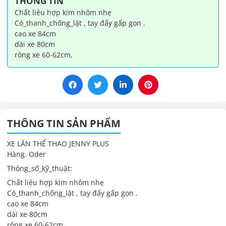
THÔNG TIN
lượng
Chất liêu hợp kim nhôm nhẹ
Có_thanh_chống_lật , tay đẩy gấp gọn .
cao xe 84cm
dài xe 80cm
rông xe 60-62cm,
THÔNG TIN SẢN PHẨM
XE LĂN THỂ THAO JENNY PLUS
Hàng. Oder
Thông_số_kỹ_thuật:
Chất liêu hợp kim nhôm nhẹ
Có_thanh_chống_lật , tay đẩy gấp gọn .
cao xe 84cm
dài xe 80cm
rông xe 60-62cm,