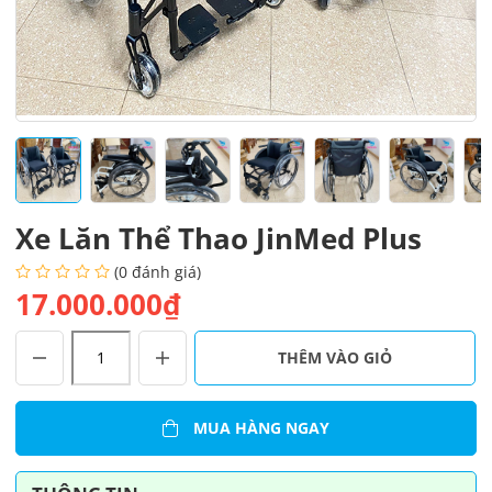
Xe Lăn Thể Thao JinMed Plus
(0 đánh giá)
17.000.000₫
Xe
THÊM VÀO GIỎ
Lăn
Thể
Thao
MUA HÀNG NGAY
JinMed
Plus
số