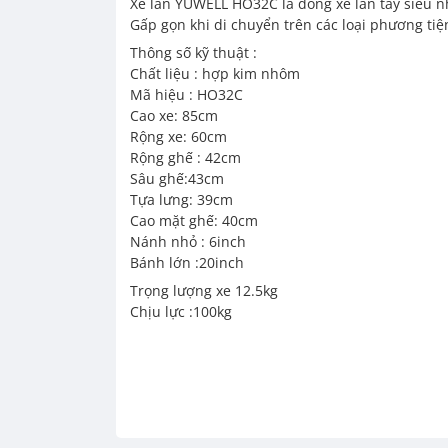
Xe lăn YUWELL HO32C là dòng xe lăn tay siêu nh
Gấp gọn khi di chuyển trên các loại phương tiện
Thông số kỹ thuật :
Chất liệu : hợp kim nhôm
Mã hiệu : HO32C
Cao xe: 85cm
Rộng xe: 60cm
Rộng ghế : 42cm
Sâu ghế:43cm
Tựa lưng: 39cm
Cao mặt ghế: 40cm
Nánh nhỏ : 6inch
Bánh lớn :20inch
Trọng lượng xe 12.5kg
Chịu lực :100kg