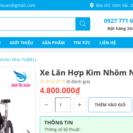
thixuan@gmail.com
Địa chỉ: Xóm Vải,
0927 771 
Đặt hàng 24
Ủ
GIỚI THIỆU
SẢN PHẨM
TIN TỨC
LIÊN HỆ
 Nhôm Nhẹ YUWELL
Xe Lăn Hợp Kim Nhôm 
(0 đánh giá)
4.800.000₫
Xe
THÊM VÀO GIỎ
Lăn
Hợp
Kim
THÔNG TIN
Nhôm
Thông số kỹ thuật :
Nhẹ