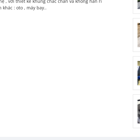
ẹ , với thiết kế khung chắc chắn và không han rỉ
 khác : oto , máy bay..