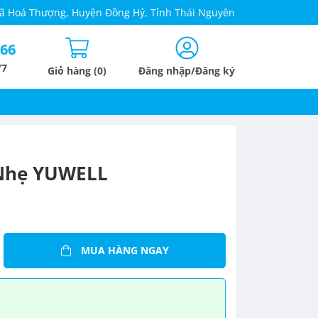
 Xã Hoá Thượng, Huyện Đồng Hỷ, Tỉnh Thái Nguyên
666
/7
Giỏ hàng (0)
Đăng nhập/Đăng ký
Nhẹ YUWELL
MUA HÀNG NGAY