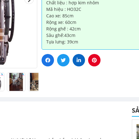
Chất liệu : hợp kim nhôm
YUWELL
Mã hiệu : HO32C
số
Cao xe: 85cm
lượng
Rộng xe: 60cm
Rộng ghế : 42cm
Sâu ghế:43cm
Tựa lưng: 39cm
S